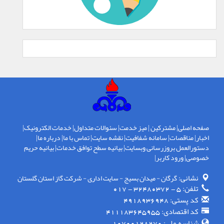
صفحه اصلی
|
مشترکین
|
میز خدمت
|
سئوالات متداول
|
خدمات الکترونیک
|
اخبار
|
مناقصات
|
سامانه شفافیت
|
نقشه سایت
|
تماس با ما
|
درباره ما
|
دستورالعمل بروزرسانی وبسایت
|
بیانیه سطح توافق خدمات
|
بیانیه حریم
خصوصی
|
ورود کاربر
|
نشانی:
گرگان - ميدان بسيج - سايت اداری - شركت گاز استان گلستان
تلفن:
5 - 32480372 - 017
کد پستی:
4918936948
کد اقتصادی:
411183645955
شناسه ملی: