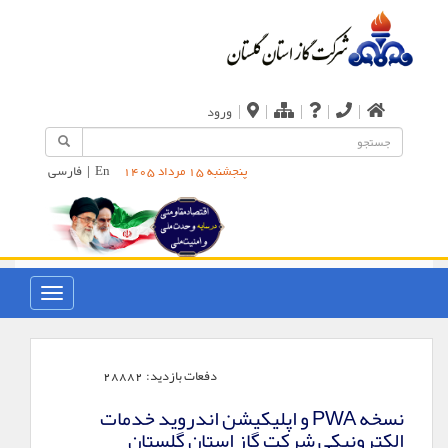
|
|
|
|
|
ورود
En
|
فارسی
پنجشنبه 15 مرداد 1405
دفعات بازدید:
28882
نسخه PWA و اپلیکیشن اندروید خدمات
الکترونیکی شرکت گاز استان گلستان