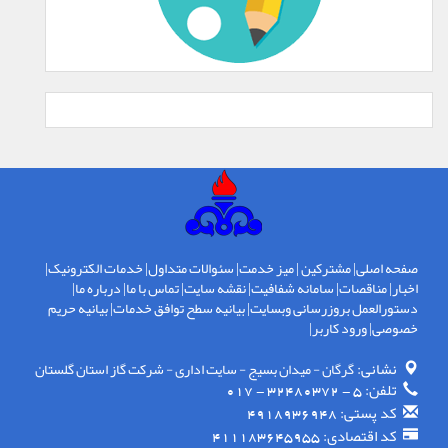
صفحه اصلی
|
مشترکین
|
میز خدمت
|
سئوالات متداول
|
خدمات الکترونیک
|
اخبار
|
مناقصات
|
سامانه شفافیت
|
نقشه سایت
|
تماس با ما
|
درباره ما
|
دستورالعمل بروزرسانی وبسایت
|
بیانیه سطح توافق خدمات
|
بیانیه حریم
خصوصی
|
ورود کاربر
|
نشانی:
گرگان - ميدان بسيج - سايت اداری - شركت گاز استان گلستان
تلفن:
5 - 32480372 - 017
کد پستی:
4918936948
کد اقتصادی:
411183645955