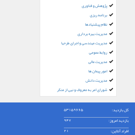
پژوهش و فناوری
برنامه ریزی
نظام پیشنهادها
مدیریت بهره برداری
مدیریت مهندسی و اجرای طرحها
روابط عمومی
مدیریت مالی
امور پیمان ها
مدیریت دانش
شورای امر به معروف و نهی از منکر
کل بازدید:
53159665
بازدید امروز:
947
افراد آنلاین:
21