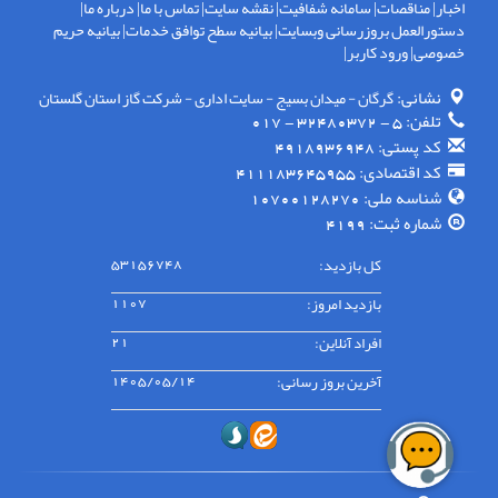
اخبار
|
مناقصات
|
سامانه شفافیت
|
نقشه سایت
|
تماس با ما
|
درباره ما
|
دستورالعمل بروزرسانی وبسایت
|
بیانیه سطح توافق خدمات
|
بیانیه حریم
خصوصی
|
ورود کاربر
|
نشانی:
گرگان - ميدان بسيج - سايت اداری - شركت گاز استان گلستان
تلفن:
5 - 32480372 - 017
کد پستی:
4918936948
کد اقتصادی:
411183645955
شناسه ملی:
10700128270
شماره ثبت:
4199
کل بازدید:
53156748
بازدید امروز:
1107
افراد آنلاین:
21
آخرین بروز رسانی:
1405/05/14