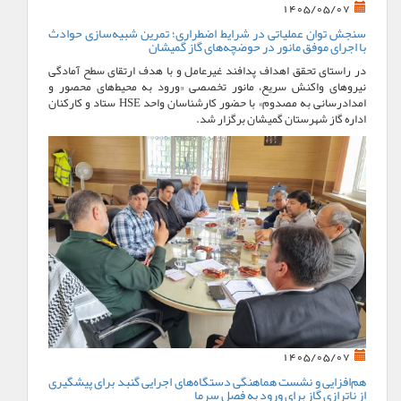
1405/05/07
سنجش توان عملیاتی در شرایط اضطراری؛ تمرین شبیه‌سازی حوادث
با اجرای موفق مانور در حوضچه‌های گاز گمیشان
در راستای تحقق اهداف پدافند غیرعامل و با هدف ارتقای سطح آمادگی
نیروهای واکنش سریع، مانور تخصصی «ورود به محیط‌های محصور و
امدادرسانی به مصدوم» با حضور کارشناسان واحد HSE ستاد و کارکنان
اداره گاز شهرستان گمیشان برگزار شد.
1405/05/07
هم‌افزایی و نشست هماهنگی دستگاه‌های اجرایی گنبد برای پیشگیری
از ناترازی گاز برای ورود به فصل سرما