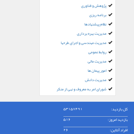
پژوهش و فناوری
برنامه ریزی
نظام پیشنهادها
مدیریت بهره برداری
مدیریت مهندسی و اجرای طرحها
روابط عمومی
مدیریت مالی
امور پیمان ها
مدیریت دانش
شورای امر به معروف و نهی از منکر
کل بازدید:
53157491
بازدید امروز:
516
افراد آنلاین:
26