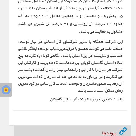
شركت گاز استان گلستان در محدوده این استان كه شامل مساحتی
حدود
كیلومتر مربع و متشكل از
شهرستان ،
شهر ،
29
14
20437
بخش و
دهستان و با جمعیتی معادل
نفر كه
1,868,819
60
15
حدود
درصد آن روستایی و
درصد آن شهری می باشد
51
49
مشغول به فعالیت می باشد .
این شركت همگام با سایر شركتهای گاز استانی در بهار توسعه
صنعت نفت می كوشد همسو با فرآیند پرشتاب توسعه ایفاگر نقشی
متناسب و شایسته در این استان باشد . نگاهی كوتاه به كارنامه پنج
ساله استان گلستان گویای این مدعاست كه مدیریت و كاركنان این
شركت هر سال را با كارآیی و راندمانی بهتر از سال گذشته پشت سر
می گذارند و بر این باورند به تمامی اهداف سازمان كه اساسی ترین
آن رضایت مندی مشتریان و توسعه خدمات گازرسانی در كوتاهترین
زمان ممكن است دست یابند
کلمات کلیدی:
درباره شرکت گاز استان گلستان
پیوندها