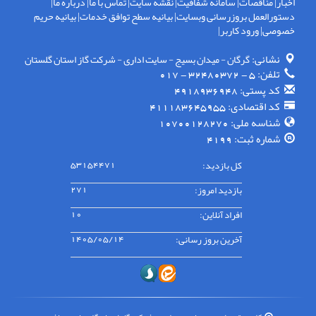
اخبار
|
مناقصات
|
سامانه شفافیت
|
نقشه سایت
|
تماس با ما
|
درباره ما
|
دستورالعمل بروزرسانی وبسایت
|
بیانیه سطح توافق خدمات
|
بیانیه حریم
خصوصی
|
ورود کاربر
|
نشانی:
گرگان - ميدان بسيج - سايت اداری - شركت گاز استان گلستان
تلفن:
5 - 32480372 - 017
کد پستی:
4918936948
کد اقتصادی:
411183645955
شناسه ملی:
10700128270
شماره ثبت:
4199
کل بازدید:
53154471
بازدید امروز:
271
افراد آنلاین:
10
آخرین بروز رسانی:
1405/05/14