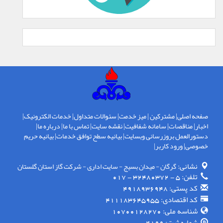
صفحه اصلی
|
مشترکین
|
میز خدمت
|
سئوالات متداول
|
خدمات الکترونیک
|
اخبار
|
مناقصات
|
سامانه شفافیت
|
نقشه سایت
|
تماس با ما
|
درباره ما
|
دستورالعمل بروزرسانی وبسایت
|
بیانیه سطح توافق خدمات
|
بیانیه حریم
خصوصی
|
ورود کاربر
|
نشانی:
گرگان - ميدان بسيج - سايت اداری - شركت گاز استان گلستان
تلفن:
5 - 32480372 - 017
کد پستی:
4918936948
کد اقتصادی:
411183645955
شناسه ملی:
10700128270
شماره ثبت: