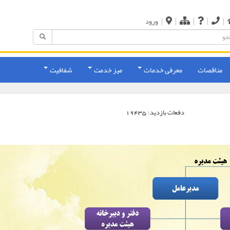
|
|
|
|
|
ورود
مناقصات
معرفی خدمات
میز خدمت
شفافیت
دفعات بازدید:
19435