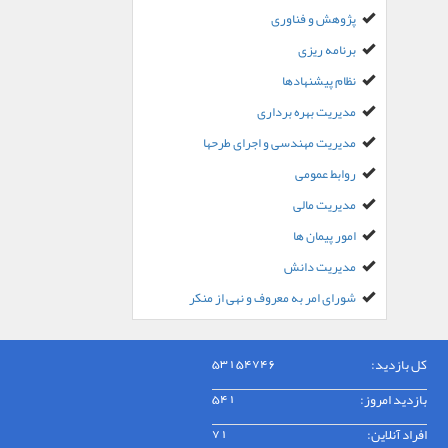
پژوهش و فناوری
برنامه ریزی
نظام پیشنهادها
مدیریت بهره برداری
مدیریت مهندسی و اجرای طرحها
روابط عمومی
مدیریت مالی
امور پیمان ها
مدیریت دانش
شورای امر به معروف و نهی از منکر
کل بازدید:
53154746
بازدید امروز:
541
افراد آنلاین:
71