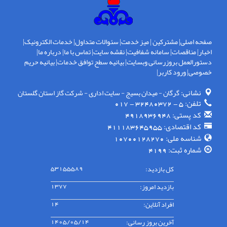
صفحه اصلی
|
مشترکین
|
میز خدمت
|
سئوالات متداول
|
خدمات الکترونیک
|
اخبار
|
مناقصات
|
سامانه شفافیت
|
نقشه سایت
|
تماس با ما
|
درباره ما
|
دستورالعمل بروزرسانی وبسایت
|
بیانیه سطح توافق خدمات
|
بیانیه حریم
خصوصی
|
ورود کاربر
|
نشانی:
گرگان - ميدان بسيج - سايت اداری - شركت گاز استان گلستان
تلفن:
5 - 32480372 - 017
کد پستی:
4918936948
کد اقتصادی:
411183645955
شناسه ملی:
10700128270
شماره ثبت:
4199
کل بازدید:
53155589
بازدید امروز:
1377
افراد آنلاین:
14
آخرین بروز رسانی:
1405/05/14