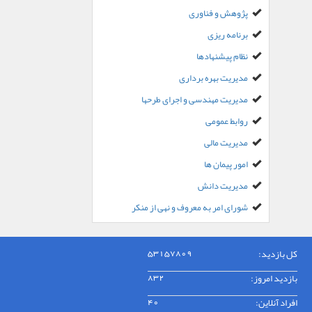
پژوهش و فناوری
برنامه ریزی
نظام پیشنهادها
مدیریت بهره برداری
مدیریت مهندسی و اجرای طرحها
روابط عمومی
مدیریت مالی
امور پیمان ها
مدیریت دانش
شورای امر به معروف و نهی از منکر
کل بازدید:
53157809
بازدید امروز:
832
افراد آنلاین:
40