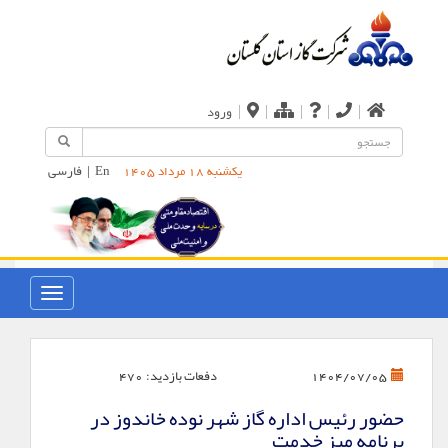
|
|
|
|
|
ورود
En
|
فارسی
یکشنبه 18 مرداد 1405
دفعات بازدید:
470
1404/07/05
حضور رئیس اداره گاز شهر نوده خاندوز در
برنامه میز خدمت