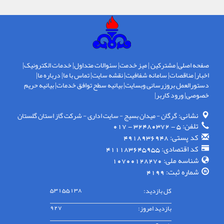
صفحه اصلی
|
مشترکین
|
میز خدمت
|
سئوالات متداول
|
خدمات الکترونیک
|
اخبار
|
مناقصات
|
سامانه شفافیت
|
نقشه سایت
|
تماس با ما
|
درباره ما
|
دستورالعمل بروزرسانی وبسایت
|
بیانیه سطح توافق خدمات
|
بیانیه حریم
خصوصی
|
ورود کاربر
|
نشانی:
گرگان - ميدان بسيج - سايت اداری - شركت گاز استان گلستان
تلفن:
5 - 32480372 - 017
کد پستی:
4918936948
کد اقتصادی:
411183645955
شناسه ملی:
10700128270
شماره ثبت:
4199
کل بازدید:
53155138
بازدید امروز:
927