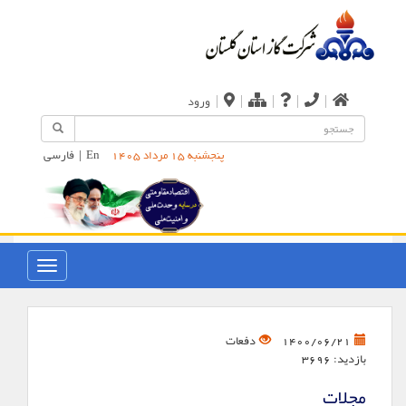
|
|
|
|
|
ورود
En
|
فارسی
پنجشنبه 15 مرداد 1405
دفعات
1400/06/21
بازدید:
3696
مجلات